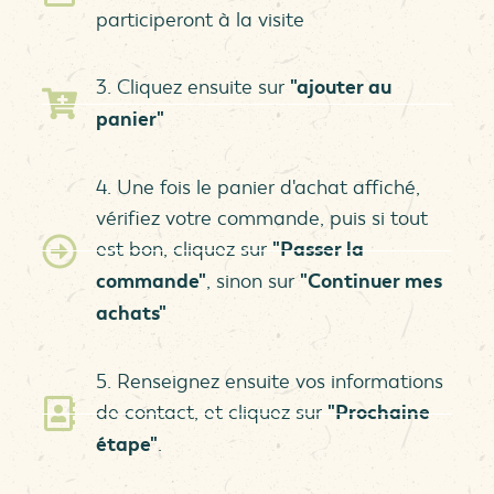
participeront à la visite
3. Cliquez ensuite sur
"ajouter au
panier"
4. Une fois le panier d'achat affiché,
vérifiez votre commande, puis si tout
est bon, cliquez sur
"Passer la
commande"
, sinon sur
"Continuer mes
achats"
5. Renseignez ensuite vos informations
de contact, et cliquez sur
"Prochaine
étape"
.